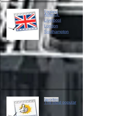
England
Alnwick
Liverpool
London
Southampton
favorites
The most popular