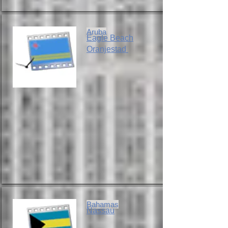
Aruba
Eagle Beach
Oranjestad
Bahamas
Nassau