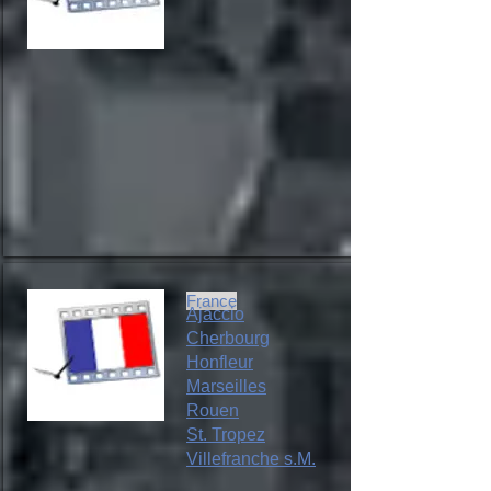
France
Ajaccio
Cherbourg
Honfleur
Marseilles
Rouen
St. Tropez
Villefranche s.M.