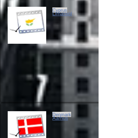
Cyprus
Limassol
Denmark
Aarhus