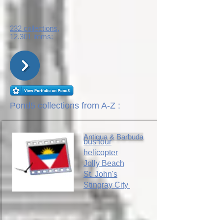
232 collections,
12.301 items
:
Pond5 collections from A-Z :
Antigua & Barbuda
bus tour
helicopter
Jolly Beach
St. John's
Stingray City