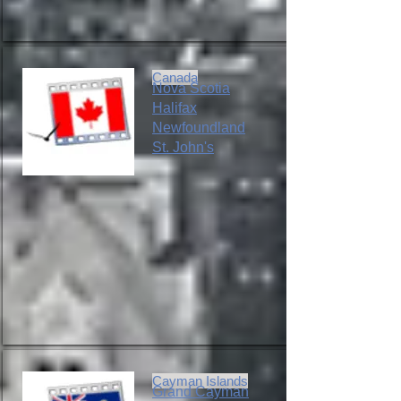
Canada
Nova Scotia
Halifax
Newfoundland
St. John's
Cayman Islands
Grand Cayman