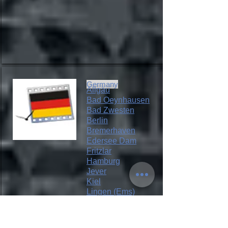
Germany
Allgäu
Bad Oeynhausen
Bad Zwesten
Berlin
Bremerhaven
Edersee Dam
Fritzlar
Hamburg
Jever
Kiel
Lingen (Ems)
North Sea
Oldenburg
(Oldb.)