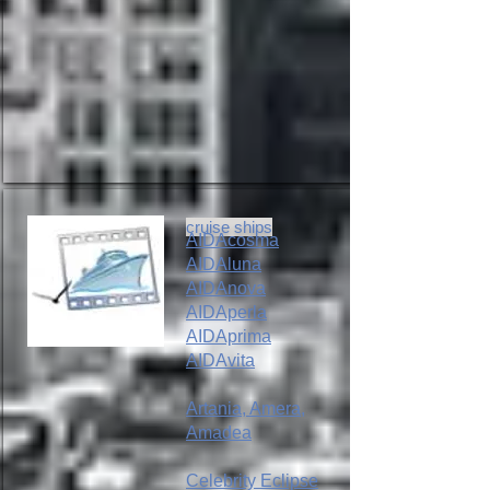
cruise ships
AIDAcosma
AIDAluna
AIDAnova
AIDAperla
AIDAprima
AIDAvita
Artania, Amera,
Amadea
Celebrity Eclipse