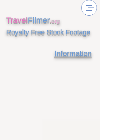
Travel
Filmer
.
org
Royalty Free Stock Footage
Information