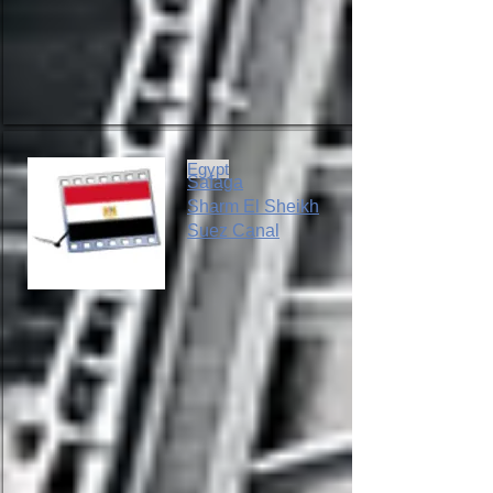
Egypt
Safaga
Sharm El Sheikh
Suez Canal