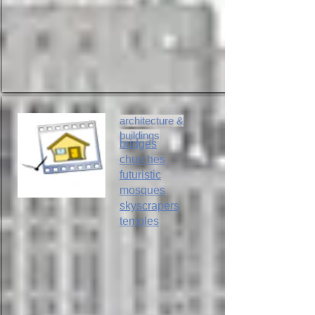
architecture &
buildings
bridges
churches
futuristic
mosques
skyscrapers
temples